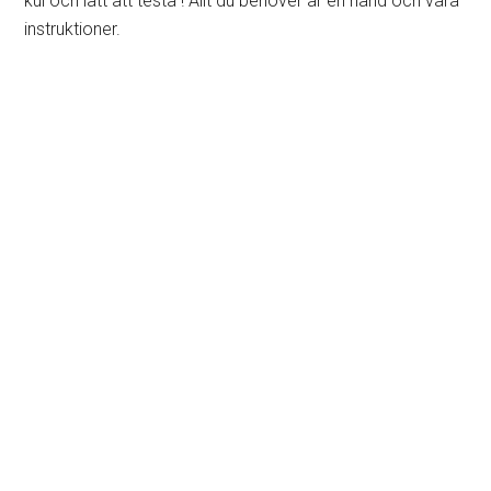
kul och lätt att testa ! Allt du behöver är en hand och våra
instruktioner.