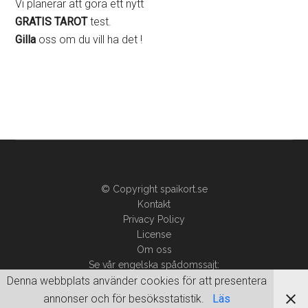
Vi planerar att göra ett nytt
GRATIS TAROT
test.
Gilla
oss om du vill ha det !
© Copyright spaikort.se
Kontakt
Privacy Policy
License
Om oss
Se vår engelska spådomssajt:
Flawless Intuition
Denna webbplats använder cookies för att presentera
annonser och för besöksstatistik.
Läs